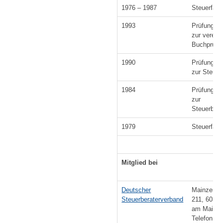
1976 – 1987
Steuerfach
1993
Prüfung un
zur vereidi
Buchprüfer
1990
Prüfung un
zur Steuer
1984
Prüfung un
zur
Steuerbevo
1979
Steuerfach
Mitglied bei
Deutscher
Mainzer L
Steuerberaterverband
211, 60326
am Main
Telefon: 0