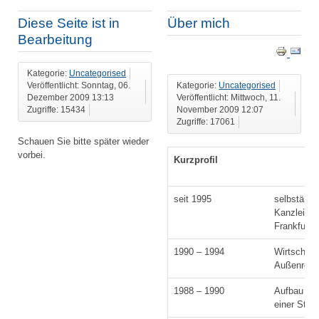
Diese Seite ist in
Über mich
Bearbeitung
Kategorie:
Uncategorised
Veröffentlicht: Sonntag, 06.
Kategorie:
Uncategorised
Dezember 2009 13:13
Veröffentlicht: Mittwoch, 11.
Zugriffe: 15434
November 2009 12:07
Zugriffe: 17061
Schauen Sie bitte später wieder
vorbei.
Kurzprofil
seit 1995
selbständi
Kanzlei in
Frankfurt/
1990 – 1994
Wirtschaft
Außenrevi
1988 – 1990
Aufbau und
einer Steu