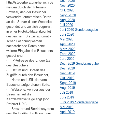
Dez. 2020
http://steuerberatung-henrich.de
Nov. 2020
werden durch den Internet-
Okt. 2020
Browser, den der Besucher
Sept. 2020
verwendet, automatisch Daten
Aug. 2020
an den Server dieser Webseite
Juli 2020
gesendet und zeitlich begrenzt
Juni 2020 Sonderausgabe
in einer Protokolldatei (Logfile)
Juni 2020
gespeichert. Bis zur automati-
Mai 2020
schen Löschung werden
April 2020
nachstehende Daten ohne
März 2020
weitere Eingabe des Besuchers
Febr. 2020
gespei-chert:
Jan. 2020
- IP-Adresse des Endgeräts
Dez. 2019 Sonderausgabe
des Besuchers,
Dez. 2019
- Datum und Uhrzeit des
Nov. 2019
Zugriffs durch den Besucher,
Okt. 2019
- Name und URL der vom
Sept. 2019
Besucher aufgerufenen Seite,
Aug. 2019
- Webseite, von der aus der
Juli 2019
Besucher auf die
Juni 2019
Kanzleiwebseite gelangt (sog.
Juni 2019 Sonderausgabe
Referrer-URL),
Mai 2019
- Browser und Betriebssystem
April 2019
des Endgeräts des Besuchers